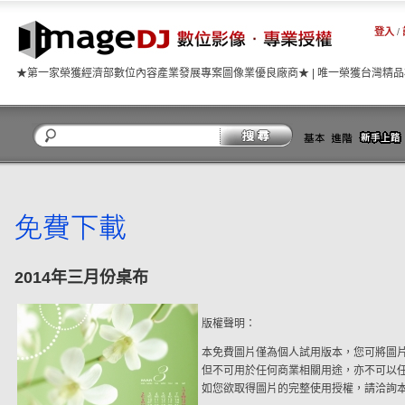
登入
/
★第一家榮獲經濟部數位內容產業發展專案圖像業優良廠商★ | 唯一榮獲台灣精
關閉
2014年三月份桌布
版權聲明：
本免費圖片僅為個人試用版本，您可將圖
但不可用於任何商業相關用途，亦不可以
如您欲取得圖片的完整使用授權，請洽詢