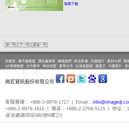
點擊下載
第一則
下一則
最後一則
回首頁
|
著作權櫥窗
|
隱私權條款
|
聯絡我們
|
綜合影像
|
向量圖片
|
素材大師
|
簡
AP策略聯盟
|
合作夥伴
|
網站地圖
|
產學合作
|
台灣美圖網
|
購圖王
|
向量圖片
|
素
台灣美圖網
|
購圖王
|
典匠資訊股份有限公司
客服專線：+886-2-8978-1717 | Email：
info@imagedj.c
+886-2-8978-1616 | 傳真：+886-2-2708-5115 | 地址：
區信義路四段380號8樓之1