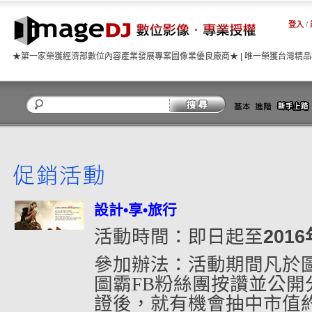
登入
/
★第一家榮獲經濟部數位內容產業發展專案圖像業優良廠商★ | 唯一榮獲台灣精
關閉
設計•享•旅行
活動時間：即日起至
2016
參加辦法：活動期間凡於
圖霸
FB
粉絲團按讚並公開
證後，就有機會抽中市值