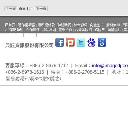
上一頁
頁面 1 / 1
下一頁
回首頁
|
著作權櫥窗
|
隱私權條款
|
聯絡我們
|
綜合影像
|
向量圖片
|
素材大師
|
簡
AP策略聯盟
|
合作夥伴
|
網站地圖
|
產學合作
|
台灣美圖網
|
購圖王
|
向量圖片
|
素
台灣美圖網
|
購圖王
|
典匠資訊股份有限公司
客服專線：+886-2-8978-1717 | Email：
info@imagedj.c
+886-2-8978-1616 | 傳真：+886-2-2708-5115 | 地址：
區信義路四段380號8樓之1