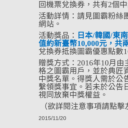
回機票兌換券，共有
2
個中
活動詳情：請見圖霸粉絲
網站。
活動獎品：
日本
/
韓國
/
東南
值約新臺幣
10,000
元，共
兌換券抵換圖霸優惠點數
1
贈獎方式：
2016
年
10
月由
格之圖霸用戶，並於典匠
中獎名單。得獎人需於公
繫領獎事宜。若未於公告
視同放棄中獎權益。
（欲詳閱
注意事項
請點擊
2015/11/20