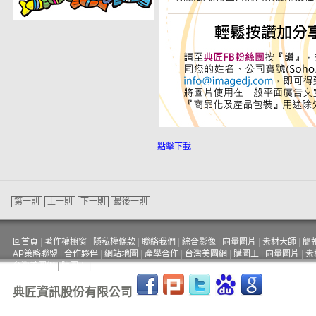
點擊下載
第一則
上一則
下一則
最後一則
回首頁
|
著作權櫥窗
|
隱私權條款
|
聯絡我們
|
綜合影像
|
向量圖片
|
素材大師
|
簡
AP策略聯盟
|
合作夥伴
|
網站地圖
|
產學合作
|
台灣美圖網
|
購圖王
|
向量圖片
|
素
台灣美圖網
|
購圖王
|
典匠資訊股份有限公司