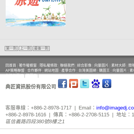
第一則
上一則
最後一則
回首頁
|
著作權櫥窗
|
隱私權條款
|
聯絡我們
|
綜合影像
|
向量圖片
|
素材大師
|
簡
AP策略聯盟
|
合作夥伴
|
網站地圖
|
產學合作
|
台灣美圖網
|
購圖王
|
向量圖片
|
素
台灣美圖網
|
購圖王
|
典匠資訊股份有限公司
客服專線：+886-2-8978-1717 | Email：
info@imagedj.c
+886-2-8978-1616 | 傳真：+886-2-2708-5115 | 地址：
區信義路四段380號8樓之1