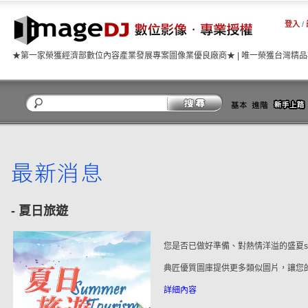
登入
/
★第一家榮獲經濟部數位內容產業發展專案圖像業優良廠商★ | 唯一榮獲台灣精
關閉
- 夏日旅遊
您是否已做好準備、對熱情洋溢的盛夏say 
典匠優質圖庫提供更多類似圖片，讓您
詳細內容