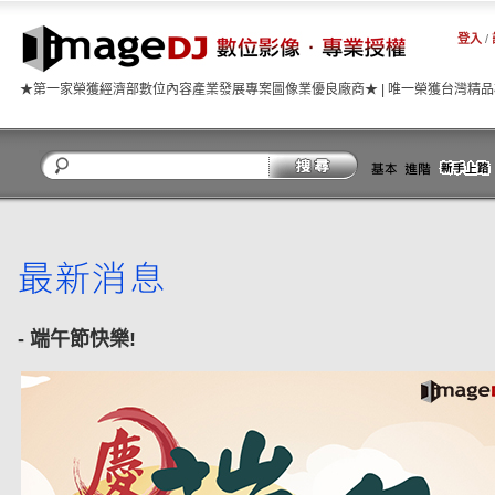
登入
/
★第一家榮獲經濟部數位內容產業發展專案圖像業優良廠商★ | 唯一榮獲台灣精
關閉
- 端午節快樂!