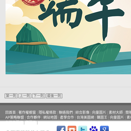
第一則
上一則
下一則
最後一則
回首頁
|
著作權櫥窗
|
隱私權條款
|
聯絡我們
|
綜合影像
|
向量圖片
|
素材大師
|
簡
AP策略聯盟
|
合作夥伴
|
網站地圖
|
產學合作
|
台灣美圖網
|
購圖王
|
向量圖片
|
素
台灣美圖網
|
購圖王
|