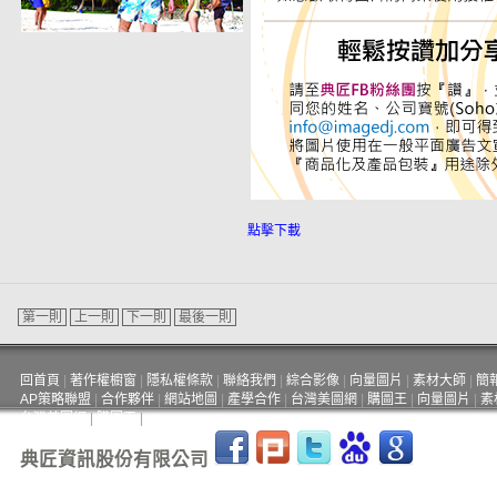
點擊下載
第一則
上一則
下一則
最後一則
回首頁
|
著作權櫥窗
|
隱私權條款
|
聯絡我們
|
綜合影像
|
向量圖片
|
素材大師
|
簡
AP策略聯盟
|
合作夥伴
|
網站地圖
|
產學合作
|
台灣美圖網
|
購圖王
|
向量圖片
|
素
台灣美圖網
|
購圖王
|
典匠資訊股份有限公司