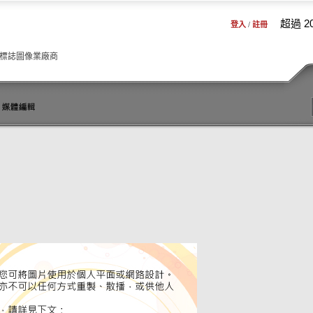
超過 2
登入
/
註冊
品標誌圖像業廠商