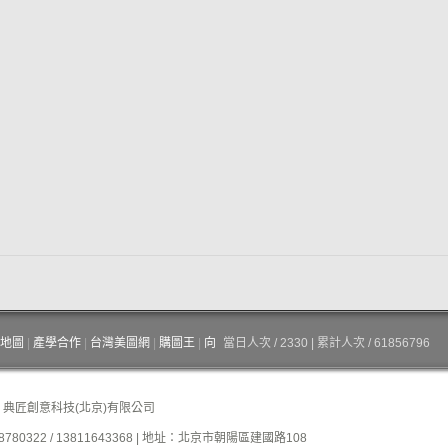
地圖
|
產學合作
|
台灣美圖網
|
購圖王
|
向
當日人次 / 2330 | 累計人次 / 61856796
| 典匠創意科技(北京)有限公司
780322 / 13811643368 | 地址：北京市朝陽區建國路108