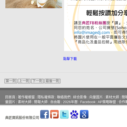
點擊下載
第一則
上一則
下一則
最後一則
回首頁
|
著作權櫥窗
|
隱私權條款
|
聯絡我們
|
綜合影像
|
向量圖片
|
素材大師
|
簡
量圖片
|
素材大師
|
簡報大師
|
自由載
|
2026年曆
|
Facebook
|
AP策略聯盟
|
合作
典匠資訊股份有限公司