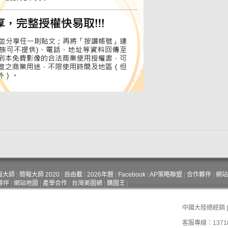
報大師
|
簡報大師 2020
|
自由載
|
2026年曆
|
Facebook
|
AP策略聯盟
|
合作夥伴
|
網站
夥伴
|
網站地圖
|
產學合作
|
台灣美圖網
|
購圖王
|
中國大陸總經銷 
客服專線：13718