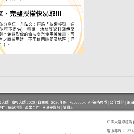
報大師
|
簡報大師 2020
|
自由載
|
2026年曆
|
Facebook
|
AP策略聯盟
|
合作夥伴
|
網站
夥伴
|
網站地圖
|
產學合作
|
台灣美圖網
|
購圖王
|
中國大陸總經銷 
客服專線：13718