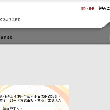
超過 2
登入
/
註冊
品標誌圖像業廠商