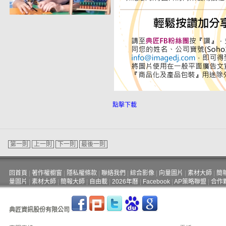
點擊下載
第一則
上一則
下一則
最後一則
回首頁
|
著作權櫥窗
|
隱私權條款
|
聯絡我們
|
綜合影像
|
向量圖片
|
素材大師
|
簡
量圖片
|
素材大師
|
簡報大師
|
自由載
|
2026年曆
|
Facebook
|
AP策略聯盟
|
合作
典匠資訊股份有限公司