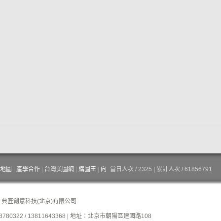
地圖
|
產學合作
|
台灣美圖網
|
購圖王
|
向
當日人次 / 2325 | 累計人次 / 61856791
| 典匠創意科技(北京)有限公司
780322 / 13811643368 | 地址：北京市朝陽區建國路108